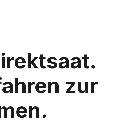
irektsaat.
fahren zur
amen.