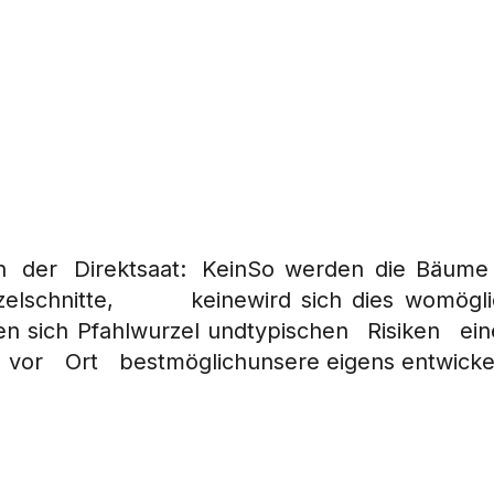
 der Direktsaat: Kein
So werden die Bäume la
lschnitte, keine
wird sich dies womögli
n sich Pfahlwurzel und
typischen Risiken ei
 vor Ort bestmöglich
unsere eigens entwick